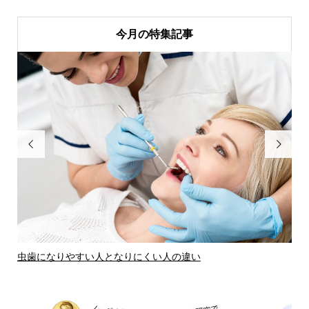
今月の特集記事


虫歯になりやすい人となりにくい人の違い
虫