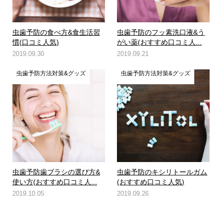
虫歯予防の食べ方&食生活習
虫歯予防のフッ素洗口液&う
慣(口コミ人気)
がい薬(おすすめ口コミ人...
2019.09.30
2019.09.21
虫歯予防方法対策&グッズ
虫歯予防方法対策&グッズ
虫歯予防歯ブラシの選び方&
虫歯予防のキシリトールガム
使い方(おすすめ口コミ人...
(おすすめ口コミ人気)
2019.10.05
2019.09.26