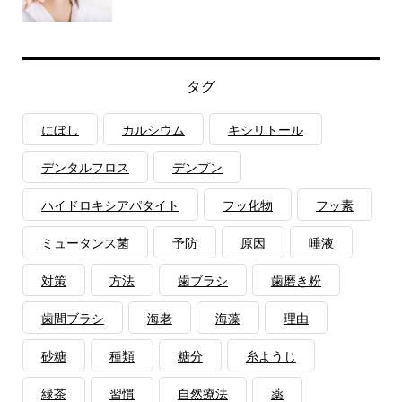
タグ
にぼし
カルシウム
キシリトール
デンタルフロス
デンプン
ハイドロキシアパタイト
フッ化物
フッ素
ミュータンス菌
予防
原因
唾液
対策
方法
歯ブラシ
歯磨き粉
歯間ブラシ
海老
海藻
理由
砂糖
種類
糖分
糸ようじ
緑茶
習慣
自然療法
薬