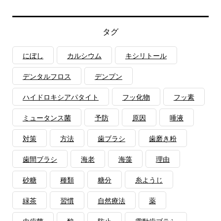
タグ
にぼし
カルシウム
キシリトール
デンタルフロス
デンプン
ハイドロキシアパタイト
フッ化物
フッ素
ミュータンス菌
予防
原因
唾液
対策
方法
歯ブラシ
歯磨き粉
歯間ブラシ
海老
海藻
理由
砂糖
種類
糖分
糸ようじ
緑茶
習慣
自然療法
薬