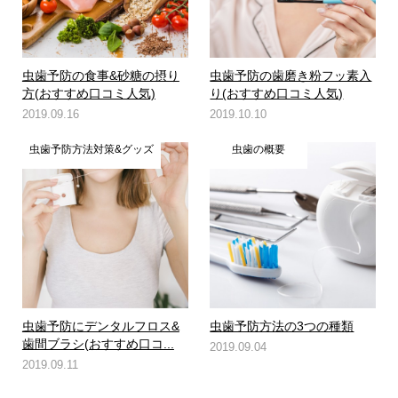
虫歯予防の食事&砂糖の摂り
虫歯予防の歯磨き粉フッ素入
方(おすすめ口コミ人気)
り(おすすめ口コミ人気)
2019.09.16
2019.10.10
虫歯予防方法対策&グッズ
虫歯の概要
虫歯予防にデンタルフロス&
虫歯予防方法の3つの種類
歯間ブラシ(おすすめ口コ...
2019.09.04
2019.09.11