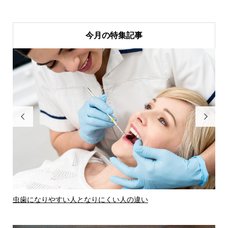
今月の特集記事


虫歯になりやすい人となりにくい人の違い
虫