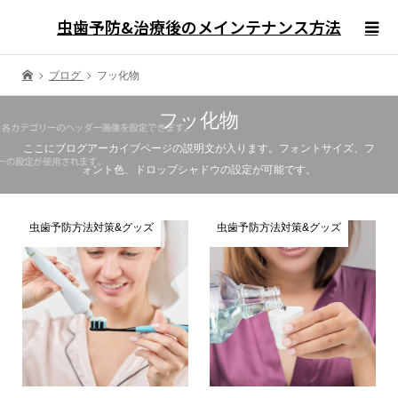
虫歯予防&治療後のメインテナンス方法
ブログ
フッ化物
フッ化物
ここにブログアーカイブページの説明文が入ります。フォントサイズ、フ
ォント色、ドロップシャドウの設定が可能です。
虫歯予防方法対策&グッズ
虫歯予防方法対策&グッズ