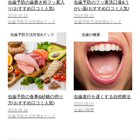
虫歯予防の歯磨き粉フッ素入
虫歯予防のフッ素洗口液&う
り(おすすめ口コミ人気)
がい薬(おすすめ口コミ人気)
2019.10.10
2019.09.21
虫歯予防方法対策&グッズ
虫歯予防方法対策&グッズ
虫歯予防方法対策&グッズ
虫歯の概要
虫歯予防の食事&砂糖の摂り
虫歯進行を遅くする自然療法
方(おすすめ口コミ人気)
2019.09.07
虫歯の概要
2019.09.16
虫歯予防方法対策&グッズ