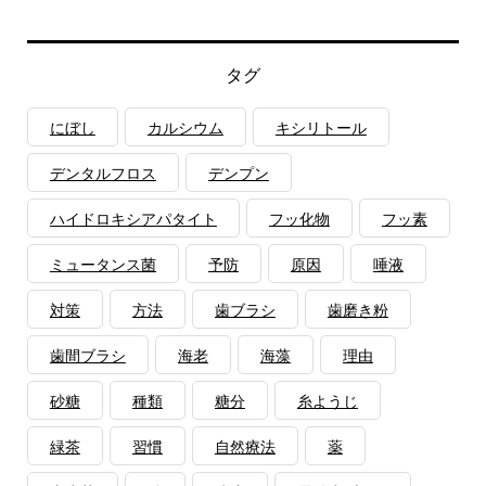
タグ
にぼし
カルシウム
キシリトール
デンタルフロス
デンプン
ハイドロキシアパタイト
フッ化物
フッ素
ミュータンス菌
予防
原因
唾液
対策
方法
歯ブラシ
歯磨き粉
歯間ブラシ
海老
海藻
理由
砂糖
種類
糖分
糸ようじ
緑茶
習慣
自然療法
薬