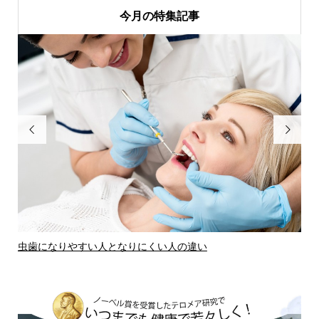
今月の特集記事


虫歯になりやすい人となりにくい人の違い
虫