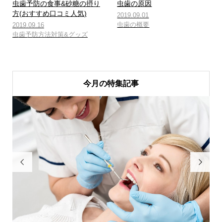
虫歯予防の食事&砂糖の摂り
虫歯の原因
方(おすすめ口コミ人気)
2019.09.01
虫歯の概要
2019.09.16
虫歯予防方法対策&グッズ
今月の特集記事

