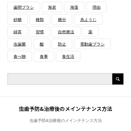
歯間ブラシ
海老
海藻
理由
砂糖
種類
糖分
糸ようじ
緑茶
習慣
自然療法
薬
虫歯菌
酸
防止
電動歯ブラシ
食べ物
食事
食生活
虫歯予防&治療後のメインテナンス方法
虫歯予防&治療後のメインテナンス方法