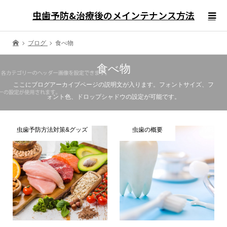
虫歯予防&治療後のメインテナンス方法
ブログ
食べ物
食べ物
ここにブログアーカイブページの説明文が入ります。フォントサイズ、フ
ォント色、ドロップシャドウの設定が可能です。
虫歯予防方法対策&グッズ
虫歯の概要