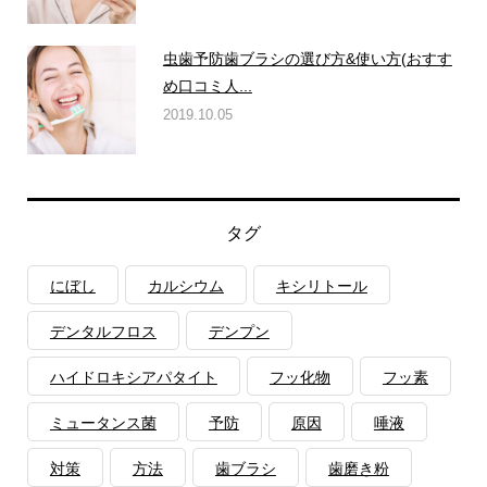
虫歯予防歯ブラシの選び方&使い方(おすす
め口コミ人...
2019.10.05
タグ
にぼし
カルシウム
キシリトール
デンタルフロス
デンプン
ハイドロキシアパタイト
フッ化物
フッ素
ミュータンス菌
予防
原因
唾液
対策
方法
歯ブラシ
歯磨き粉