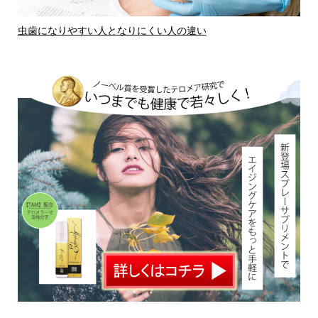
虫歯になりやすい人となりにくい人の違い
虫