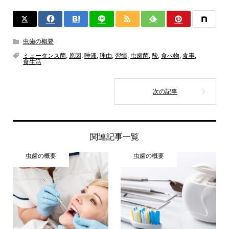
虫歯の概要
ミュータンス菌
,
原因
,
唾液
,
理由
,
習慣
,
虫歯菌
,
酸
,
食べ物
,
食事
,
食生活
関連記事一覧
虫歯の概要
虫歯の概要