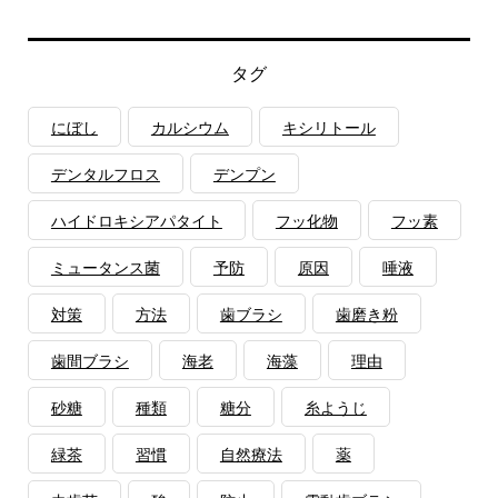
タグ
にぼし
カルシウム
キシリトール
デンタルフロス
デンプン
ハイドロキシアパタイト
フッ化物
フッ素
ミュータンス菌
予防
原因
唾液
対策
方法
歯ブラシ
歯磨き粉
歯間ブラシ
海老
海藻
理由
砂糖
種類
糖分
糸ようじ
緑茶
習慣
自然療法
薬