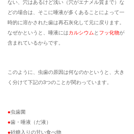
ない、穴はあるけど浅い（穴がエナメル質まで）な
どの場合は、そこに唾液が多くあることによって一
時的に溶かされた歯は再石灰化して元に戻ります。
なぜかというと、唾液には
カルシウム
と
フッ化物
が
含まれているからです。
このように、虫歯の原因は何なのかというと、大き
く分けて下記の3つのことが関わっています。
●
虫歯菌
●
歯・唾液（だ液）
●
砂糖入りの甘い食べ物