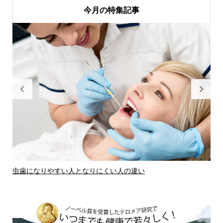
今月の特集記事


虫歯になりやすい人となりにくい人の違い
虫