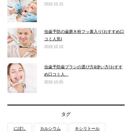
2019.10.15
虫歯予防の歯磨き粉フッ素入り(おすすめ口
コミ人気)
2019.10.10
虫歯予防歯ブラシの選び方&使い方(おすす
め口コミ人...
2019.10.05
タグ
にぼし
カルシウム
キシリトール