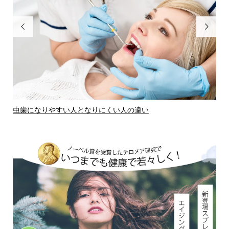


虫歯になりやすい人となりにくい人の違い
虫