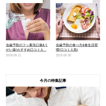
虫歯予防のフッ素洗口液&う
虫歯予防の食べ方&食生活習
がい薬(おすすめ口コミ人...
慣(口コミ人気)
2019.09.21
2019.09.30
今月の特集記事