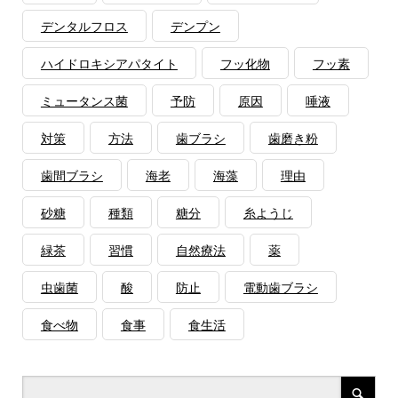
デンタルフロス
デンプン
ハイドロキシアパタイト
フッ化物
フッ素
ミュータンス菌
予防
原因
唾液
対策
方法
歯ブラシ
歯磨き粉
歯間ブラシ
海老
海藻
理由
砂糖
種類
糖分
糸ようじ
緑茶
習慣
自然療法
薬
虫歯菌
酸
防止
電動歯ブラシ
食べ物
食事
食生活